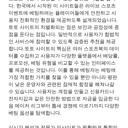
다. 한국에서 시작된 이 사이트들은 라이브 스포츠
이벤트에 베팅하려는 플레이어들에게 안전하고 사
용자 친화적인 환경을 제공하도록 설계되었습니다.
토토 사이트의 차별화되는 점은 보안과 공정성에 중
점을 둔다는 점입니다. 일반적으로 사용자가 합법적
인 서비스에 참여할 수 있도록 검증된 추천을 제공
합니다.토토 사이트의 핵심은 여러 스포츠북의 데이
터를 수집하고 사용자가 다양한 플랫폼에서 배당률,
프로모션, 베팅 유형을 비교할 수 있는 인터페이스
를 제공하는 것입니다. 이를 통해 베팅자는 베팅에
가장 적합한 가치를 찾을 수 있을 뿐만 아니라 평판
이 낮은 운영자와 관련된 잠재적 함정을 헤쳐나갈
수 있습니다. 사용자는 계정을 만들고 신용카드나
전자지갑과 같은 안전한 방법으로 자금을 입금한 다
음 메이저 리그부터 틈새 경쟁에 이르기까지 다양한
베팅 옵션을 탐색합니다.
실시간 분석과 전문가 인사이트가 원활하게 통합되