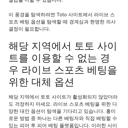
절감을 더할 수 있습니다.
이 풍경을 탐색하려면 Toto 사이트에서 라이브 스
포츠 베팅 옵션을 탐색할 때 경계심과 현명한 의사
결정이 필요합니다.
해당 지역에서 토토 사이
트를 이용할 수 없는 경
우 라이브 스포츠 베팅을
위한 대체 옵션
해당 지역에서 토토 사이트가 활성화되지 않았더라
도 걱정하지 마세요. 라이브 스포츠 베팅을 위한 다
양한 대안 옵션이 탐색을 기다리고 있습니다. 흥미
로운 방법 중 하나는 다른 베팅자와 직접 베팅할 수
있는 피어 투 피어 베팅 플랫폼입니다. 이러한 사이