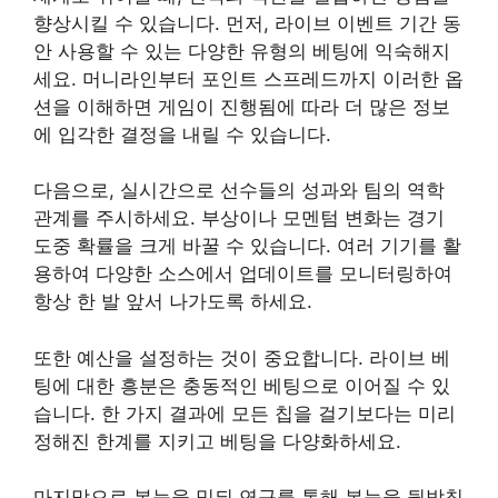
향상시킬 수 있습니다. 먼저, 라이브 이벤트 기간 동
안 사용할 수 있는 다양한 유형의 베팅에 익숙해지
세요. 머니라인부터 포인트 스프레드까지 이러한 옵
션을 이해하면 게임이 진행됨에 따라 더 많은 정보
에 입각한 결정을 내릴 수 있습니다.
다음으로, 실시간으로 선수들의 성과와 팀의 역학
관계를 주시하세요. 부상이나 모멘텀 변화는 경기
도중 확률을 크게 바꿀 수 있습니다. 여러 기기를 활
용하여 다양한 소스에서 업데이트를 모니터링하여
항상 한 발 앞서 나가도록 하세요.
또한 예산을 설정하는 것이 중요합니다. 라이브 베
팅에 대한 흥분은 충동적인 베팅으로 이어질 수 있
습니다. 한 가지 결과에 모든 칩을 걸기보다는 미리
정해진 한계를 지키고 베팅을 다양화하세요.
마지막으로 본능을 믿되 연구를 통해 본능을 뒷받침