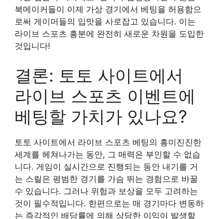
북메이커들이 이제 가상 경기에서 베팅을 허용함으
로써 게이머들의 입맛을 사로잡고 있습니다. 이는
라이브 스포츠 흥분에 완전히 새로운 차원을 도입한
것입니다!
결론: 토토 사이트에서
라이브 스포츠 이벤트에
베팅할 가치가 있나요?
토토 사이트에서 라이브 스포츠 베팅의 흥미진진한
세계를 헤쳐나가는 동안, 그 매력은 부인할 수 없습
니다. 게임이 실시간으로 진행되는 동안 내기를 거
는 스릴은 평범한 경기를 가슴 뛰는 경험으로 바꿀
수 있습니다. 그러나 위험과 보상을 모두 고려하는
것이 필수적입니다. 한편으로는 매 경기마다 변동하
는 즉각적인 배당률에 의해 상당한 이익이 발생할