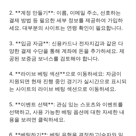
2. **계정 만들기**: 이름, 이메일 주소, 선호하는
결제 방법 등 필요한 세부 정보를 제공하여 가입하
세요. 대부분의 사이트는 연령 확인이 필요합니다.
3. **입금 자금**: 신용카드나 전자지갑과 같은 다
양한 결제 수단을 통해 계좌에 돈을 추가하세요. 제
공된 보증금 보너스를 검토해야 합니다.
4. **라이브 베팅 섹션**으로 이동하세요: 자금이
지원되면 현재 진행 중인 경기가 실시간으로 표시되
는 사이트의 라이브 베팅 섹션으로 이동하세요.
5. **이벤트 선택**: 관심 있는 스포츠와 이벤트를
선택하고, 사용 가능한 베팅 옵션에 대한 자세한 내
용을 보려면 클릭하세요.
6. **베팅하기**: 베팅 유형을 결정하고(승자와 일