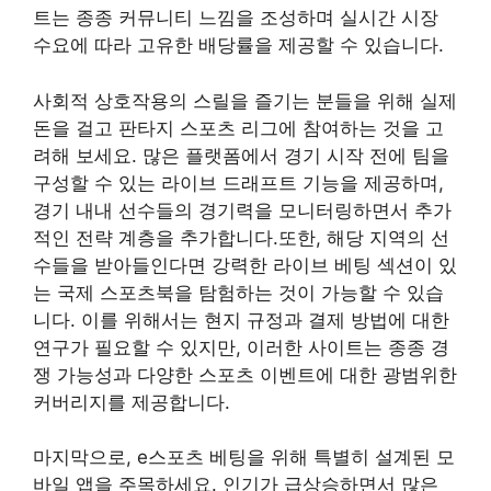
트는 종종 커뮤니티 느낌을 조성하며 실시간 시장
수요에 따라 고유한 배당률을 제공할 수 있습니다.
사회적 상호작용의 스릴을 즐기는 분들을 위해 실제
돈을 걸고 판타지 스포츠 리그에 참여하는 것을 고
려해 보세요. 많은 플랫폼에서 경기 시작 전에 팀을
구성할 수 있는 라이브 드래프트 기능을 제공하며,
경기 내내 선수들의 경기력을 모니터링하면서 추가
적인 전략 계층을 추가합니다.또한, 해당 지역의 선
수들을 받아들인다면 강력한 라이브 베팅 섹션이 있
는 국제 스포츠북을 탐험하는 것이 가능할 수 있습
니다. 이를 위해서는 현지 규정과 결제 방법에 대한
연구가 필요할 수 있지만, 이러한 사이트는 종종 경
쟁 가능성과 다양한 스포츠 이벤트에 대한 광범위한
커버리지를 제공합니다.
마지막으로, e스포츠 베팅을 위해 특별히 설계된 모
바일 앱을 주목하세요. 인기가 급상승하면서 많은