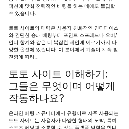
액션에 맞춰 전략적인 베팅을 하는 데에도 몰입할
수 있습니다.
토토 사이트의 매력은 사용자 친화적인 인터페이스
와 간단한 승패 베팅부터 포인트 스프레드나 오버/
언더 합계와 같은 더 복잡한 제안에 이르기까지 다
양한 옵션에 있습니다. 이 분야에서 기술이 계속 발
전함에 따라…
토토 사이트 이해하기:
그들은 무엇이며 어떻게
작동하나요?
온라인 베팅 커뮤니티에서 유행어로 자주 사용되는
토토 사이트는 사용자가 다양한 형태의 도박, 특히
스포츠 베팅과 소통할 수 있는 플랫폼 역할을 합니