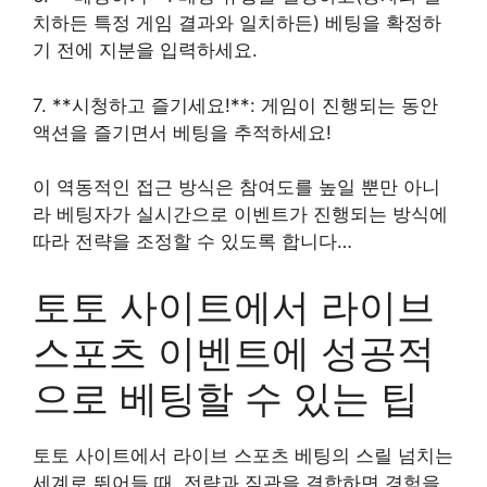
치하든 특정 게임 결과와 일치하든) 베팅을 확정하
기 전에 지분을 입력하세요.
7. **시청하고 즐기세요!**: 게임이 진행되는 동안
액션을 즐기면서 베팅을 추적하세요!
이 역동적인 접근 방식은 참여도를 높일 뿐만 아니
라 베팅자가 실시간으로 이벤트가 진행되는 방식에
따라 전략을 조정할 수 있도록 합니다…
토토 사이트에서 라이브
스포츠 이벤트에 성공적
으로 베팅할 수 있는 팁
토토 사이트에서 라이브 스포츠 베팅의 스릴 넘치는
세계로 뛰어들 때, 전략과 직관을 결합하면 경험을