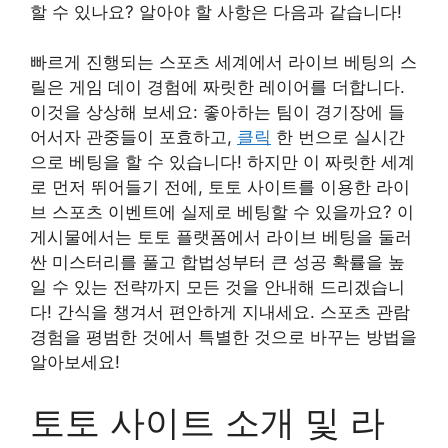
할 수 있나요? 알아야 할 사항은 다음과 같습니다!
빠르게 진행되는 스포츠 세계에서 라이브 베팅의 스
릴은 게임 데이 경험에 짜릿한 레이어를 더합니다.
이것을 상상해 보세요: 좋아하는 팀이 경기장에 들
어서자 관중들이 포효하고,
클릭
한 번으로 실시간
으로 베팅을 할 수 있습니다! 하지만 이 짜릿한 세계
로 먼저 뛰어들기 전에, 토토 사이트를 이용한 라이
브 스포츠 이벤트에 실제로 베팅할 수 있을까요? 이
게시물에서는 토토 플랫폼에서 라이브 베팅을 둘러
싼 미스터리를 풀고 합법성부터 큰 성공 확률을 높
일 수 있는 전략까지 모든 것을 안내해 드리겠습니
다! 간식을 챙겨서 편안하게 지내세요. 스포츠 관람
경험을 평범한 것에서 특별한 것으로 바꾸는 방법을
알아보세요!
토토 사이트 소개 및 라