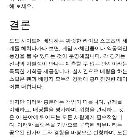
해 보세요.
결론
토토 사이트에 베팅하는 짜릿한 라이브 스포츠의 세
계를 헤쳐나가다 보면, 게임 자체만큼이나 역동적인
풍경을 볼 수 있다는 것이 분명해집니다. 각 경기는
전략과 자발성이 만나는 예측할 수 없는 반전이라는
독특한 기회를 제공합니다. 실시간으로 베팅을 하는
스릴은 팬과 베팅자 모두의 경험에 흥미진진한 레이
어를 더합니다.
하지만 이러한 흥분에는 책임이 따릅니다. 규제를
이해하고, 배당률을 평가하며, 위험을 관리하는 것
은 이 분야에 뛰어드는 모든 사람에게 필수적입니
다. 이러한 플랫폼을 기반으로 구축된 커뮤니티는
공유된 인사이트와 경험을 바탕으로 번창하며, 모든